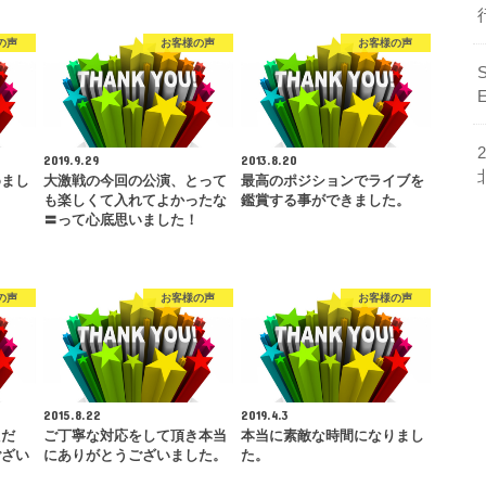
の声
お客様の声
お客様の声
2019.9.29
2013.8.20
めまし
大激戦の今回の公演、とって
最高のポジションでライブを
も楽しくて入れてよかったな
鑑賞する事ができました。
〓って心底思いました！
の声
お客様の声
お客様の声
2015.8.22
2019.4.3
ただ
ご丁寧な対応をして頂き本当
本当に素敵な時間になりまし
ござい
にありがとうございました。
た。