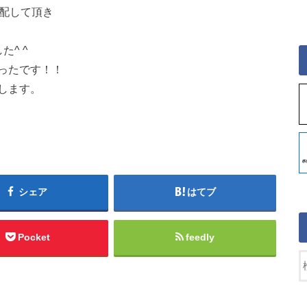
手配して頂き
^ ^
ったです！！
します。
シェア
はてブ
Pocket
feedly