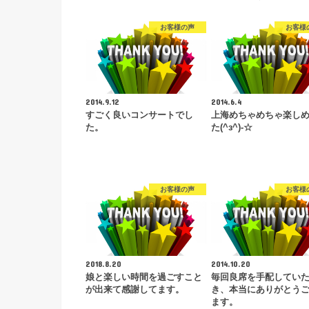
お客様の声
お客様
2014.9.12
2014.6.4
すごく良いコンサートでし
上海めちゃめちゃ楽し
た。
た(^з^)-☆
お客様の声
お客様
2018.8.20
2014.10.20
娘と楽しい時間を過ごすこと
毎回良席を手配してい
が出来て感謝してます。
き、本当にありがとう
ます。