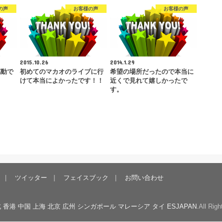
の声
お客様の声
お客様の声
2015.10.26
2014.1.29
感動で
初めてのマカオのライブに行
希望の場所だったので本当に
けて本当によかったです！！
近くで見れて嬉しかったで
す。
ツイッター
フェイスブック
お問い合わせ
港 中国 上海 北京 広州 シンガポール マレーシア タイ ESJAPAN
.All Rig