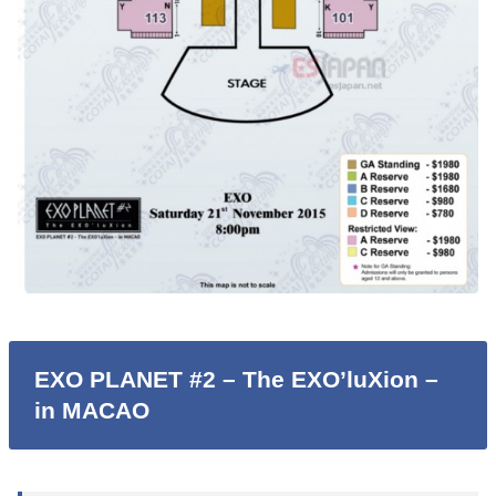
EXO PLANET #2 – The EXO’luXion –
in MACAO