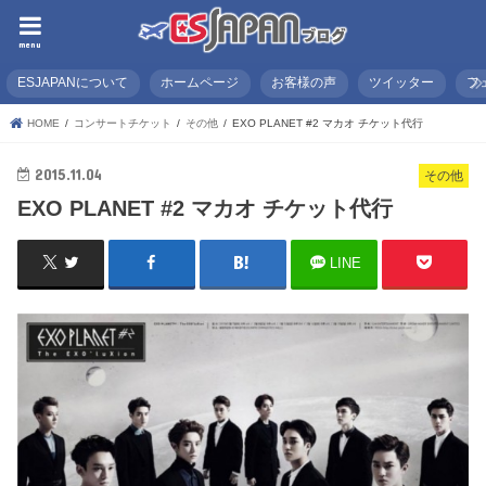
menu
ESJAPANについて
ホームページ
お客様の声
ツイッター
フ
HOME
コンサートチケット
その他
EXO PLANET #2 マカオ チケット代行
2015.11.04
その他
EXO PLANET #2 マカオ チケット代行
LINE