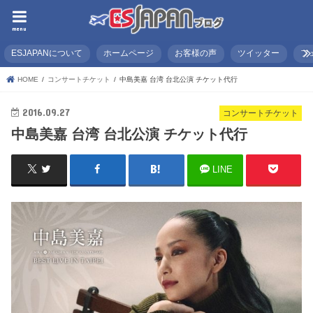
menu
ESJAPANについて
ホームページ
お客様の声
ツイッター
フ
HOME
コンサートチケット
中島美嘉 台湾 台北公演 チケット代行
2016.09.27
コンサートチケット
中島美嘉 台湾 台北公演 チケット代行
LINE