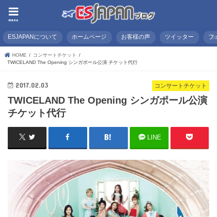
menu
ESJAPANについて
ホームページ
お客様の声
ツイッター
フ
HOME
コンサートチケット
TWICELAND The Opening シンガポール公演 チケット代行
2017.02.03
コンサートチケット
TWICELAND The Opening シンガポール公演
チケット代行
LINE