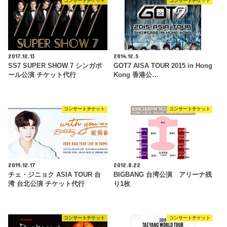
コンサートチケット
コンサートチケット
2017.12.13
2014.12.5
SS7 SUPER SHOW 7 シンガポ
GOT7 AISA TOUR 2015 in Hong
ール公演 チケット代行
Kong 香港公…
コンサートチケット
コンサートチケット
2019.12.17
2012.8.22
チェ・ジニョク ASIA TOUR 台
BIGBANG 台湾公演 アリーナ残
湾 台北公演 チケット代行
り1枚
コンサートチケット
コンサートチケット