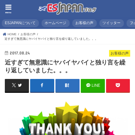
menu
ESJAPANについて
ホームページ
お客様の声
ツイッター
フ
HOME
お客様の声
近すぎて無意識にヤバイヤバイと独り言を繰り返していました。。。
2017.08.24
お客様の声
近すぎて無意識にヤバイヤバイと独り言を繰
り返していました。。。
LINE