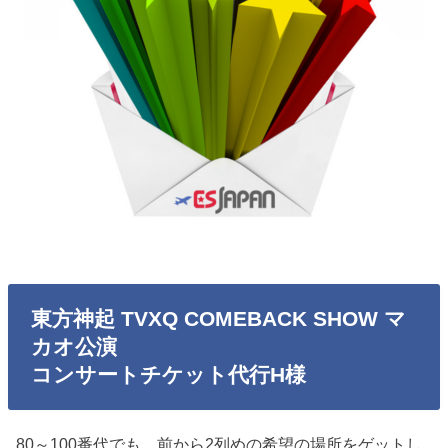
東方神起 TVXQ COMEBACK SHOW マ
カオ公演
コンサートチケット代行H様
80～100番代でも、前から2列めの希望の場所をゲットし