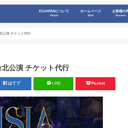
ESJAPANについて
ホームページ
お客様の
About
Web
Reviews
 台北公演 チケット代行
 台北公演 チケット代行
はてブ
LINE
Pocket