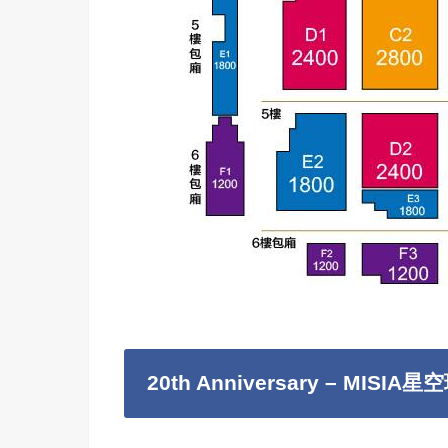
20th Anniversary – MISIA星