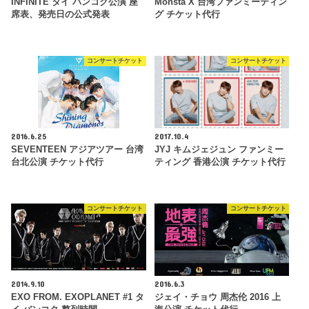
INFINITE タイ バンコク公演 座
Monsta X 台湾ファンミーティン
席表、発売日の公式発表
グ チケット代行
コンサートチケット
コンサートチケット
2016.6.25
2017.10.4
SEVENTEEN アジアツアー 台湾
JYJ キムジェジュン ファンミー
台北公演 チケット代行
ティング 香港公演 チケット代行
コンサートチケット
コンサートチケット
2014.9.10
2016.6.3
EXO FROM. EXOPLANET #1 タ
ジェイ・チョウ 周杰伦 2016 上