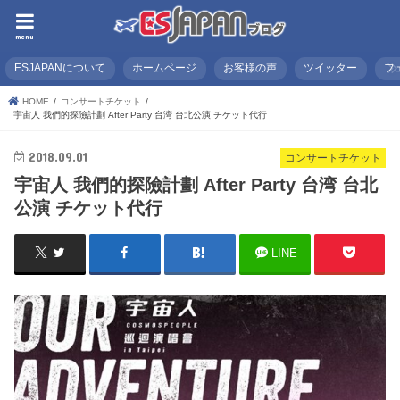
menu
ESJAPANについて
ホームページ
お客様の声
ツイッター
フ
HOME
コンサートチケット
宇宙人 我們的探險計劃 After Party 台湾 台北公演 チケット代行
2018.09.01
コンサートチケット
宇宙人 我們的探險計劃 After Party 台湾 台北
公演 チケット代行
LINE