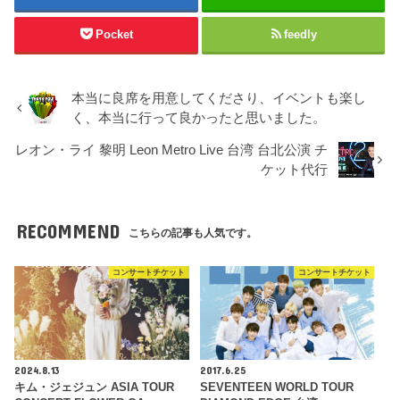
Pocket
feedly
本当に良席を用意してくださり、イベントも楽し
く、本当に行って良かったと思いました。
レオン・ライ 黎明 Leon Metro Live 台湾 台北公演 チ
ケット代行
RECOMMEND
こちらの記事も人気です。
コンサートチケット
コンサートチケット
2024.8.13
2017.6.25
キム・ジェジュン ASIA TOUR
SEVENTEEN WORLD TOUR