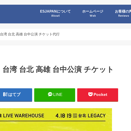
ESJAPANについて
ホームページ
お客様の
About
Web
Reviews
 台湾 台北 高雄 台中公演 チケット代行
0 台湾 台北 高雄 台中公演 チケット
はてブ
LINE
Pocket