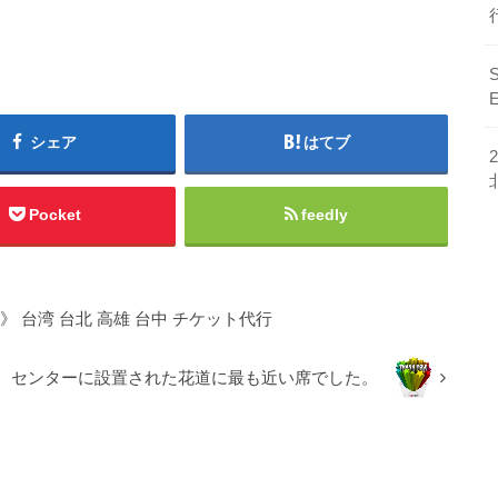
シェア
はてブ
Pocket
feedly
020》 台湾 台北 高雄 台中 チケット代行
センターに設置された花道に最も近い席でした。