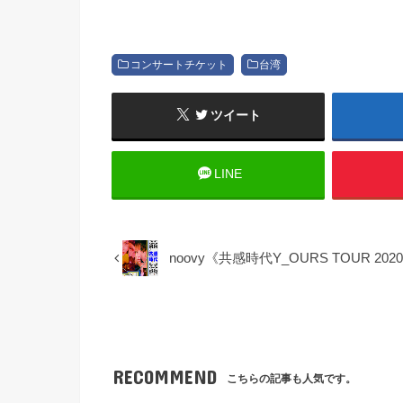
コンサートチケット
台湾
ツイート
LINE
noovy《共感時代Y_OURS TOUR 2
RECOMMEND
こちらの記事も人気です。