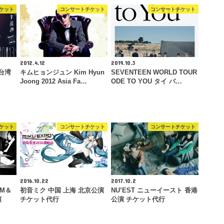
ケット
コンサートチケット
コンサートチケット
2012.4.12
2019.10.3
台湾
キムヒョンジュン Kim Hyun
SEVENTEEN WORLD TOUR
Joong 2012 Asia Fa…
ODE TO YOU タイ バ…
ケット
コンサートチケット
コンサートチケット
2016.10.22
2017.10.2
『M＆
初音ミク 中国 上海 北京公演
NU’EST ニューイースト 香港
演
チケット代行
公演 チケット代行