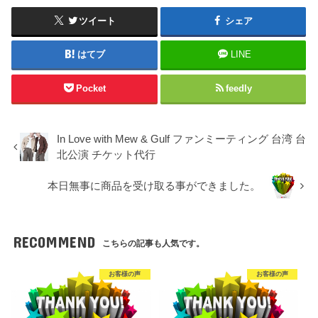
ツイート
シェア
はてブ
LINE
Pocket
feedly
In Love with Mew & Gulf ファンミーティング 台湾 台
北公演 チケット代行
本日無事に商品を受け取る事ができました。
RECOMMEND
こちらの記事も人気です。
お客様の声
お客様の声