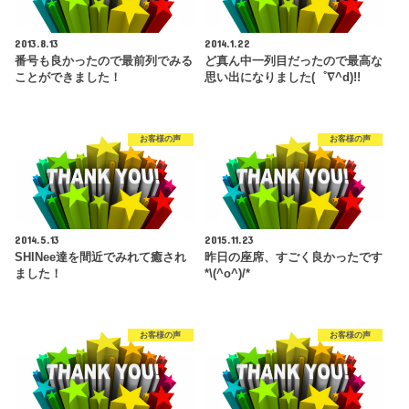
2013.8.13
2014.1.22
番号も良かったので最前列でみる
ど真ん中一列目だったので最高な
ことができました！
思い出になりました(゜∇^d)!!
お客様の声
お客様の声
2014.5.13
2015.11.23
SHINee達を間近でみれて癒され
昨日の座席、すごく良かったです
ました！
*\(^o^)/*
お客様の声
お客様の声