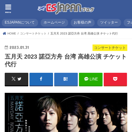
menu
ESJAPANについて
ホームページ
お客様の声
ツイッター
フ
HOME
コンサートチケット
五月天 2023 諾亞方舟 台湾 高雄公演 チケット代行
2023.01.31
コンサートチケット
五月天 2023 諾亞方舟 台湾 高雄公演 チケット
代行
LINE