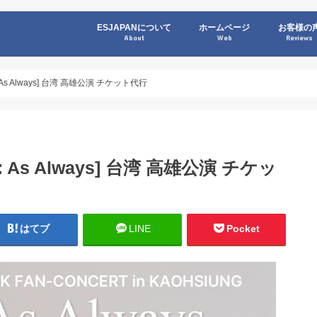
ESJAPANについて
ホームページ
お客様の
About
Web
Reviews
G : As Always] 台湾 高雄公演 チケット代行
G : As Always] 台湾 高雄公演 チケッ
はてブ
LINE
Pocket