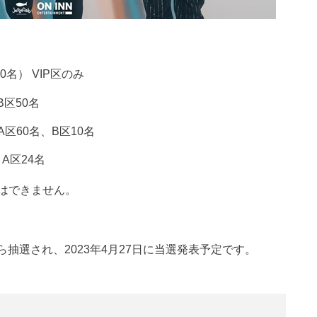
名） VIP区のみ
B区50名
A区60名、B区10名
A区24名
はできません。
ら抽選され、2023年4月27日に当選発表予定です。