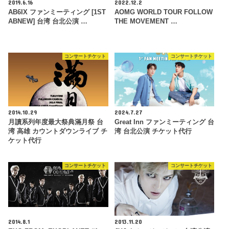
2019.6.16
2022.12.2
AB6IX ファンミーティング [1ST
AOMG WORLD TOUR FOLLOW
ABNEW] 台湾 台北公演 …
THE MOVEMENT …
コンサートチケット
コンサートチケット
2014.10.29
2024.7.27
月讀系列年度最大祭典滿月祭 台
Great Inn ファンミーティング 台
湾 高雄 カウントダウンライブ チ
湾 台北公演 チケット代行
ケット代行
コンサートチケット
コンサートチケット
2014.8.1
2013.11.20