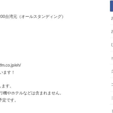
200台湾元（オールスタンディング）
tfm.co.jp/eh/
います！
します。
行機やホテルなどは含まれません。
予定です。