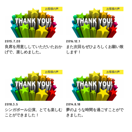
お客様の声
お客様の声
2015.7.20
2016.12.1
良席を用意ししていただいたおか
また次回もぜひよろしくお願い致
げで、楽しめました。
します！
お客様の声
お客様の声
2018.3.5
2014.8.18
シンガポール公演、とても楽しむ
夢のような時間を過ごすことがで
ことができました！
きました。