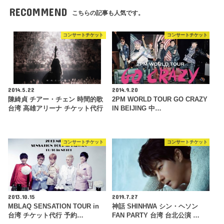
RECOMMEND
こちらの記事も人気です。
コンサートチケット
コンサートチケット
2014.5.22
2014.9.20
陳綺貞 チアー・チェン 時間的歌
2PM WORLD TOUR GO CRAZY
台湾 高雄アリーナ チケット代行
IN BEIJING 中…
コンサートチケット
コンサートチケット
2013.10.15
2019.7.27
MBLAQ SENSATION TOUR in
神話 SHINHWA シン・ヘソン
台湾 チケット代行 予約…
FAN PARTY 台湾 台北公演 …