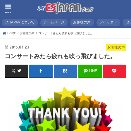
menu
ESJAPANについて
ホームページ
お客様の声
ツイッター
フ
HOME
お客様の声
コンサートみたら疲れも吹っ飛びました。
2013.07.23
お客様の声
コンサートみたら疲れも吹っ飛びました。
LINE