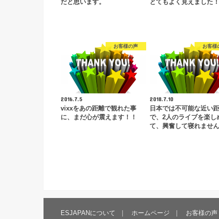
だと思います。
とてもよく見えました
お客様の声
お客様
2016.7.5
2018.7.10
vixxをあの距離で観れた事
日本では不可能な近い
に、まだ心が震えます！！
で、2人のライブを楽し
て、興奮して寝れませ
ESJAPANについて
ホームページ
お客様の声