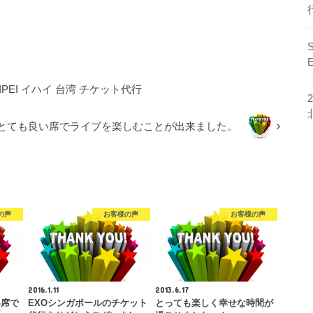
N TAIPEI イハイ 台湾 チケット代行
とても良い席でライブを楽しむことが出来ました。
の声
お客様の声
お客様の声
2016.1.11
2013.6.17
い席で
EXOシンガポールのチケット
とっても楽しく幸せな時間が