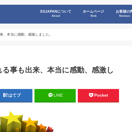
ESJAPANについて
ホームページ
お客様の
About
Web
Reviews
来、本当に感動、感激しました。
れる事も出来、本当に感動、感激し
はてブ
LINE
Pocket