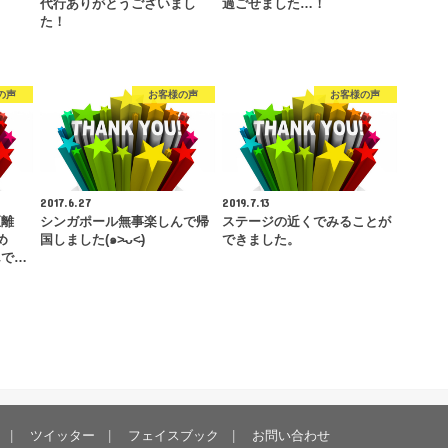
！
代行ありがとうございまし
過ごせました…！
た！
の声
お客様の声
お客様の声
2017.6.27
2019.7.13
距離
シンガポール無事楽しんで帰
ステージの近くでみることが
め
国しました(๑˃̵ᴗ˂̵)
できました。
んで…
ツイッター
フェイスブック
お問い合わせ