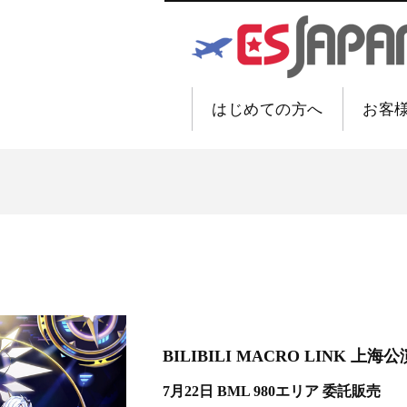
はじめての方へ
お客
BILIBILI MACRO LINK 上海公
7月22日 BML 980エリア 委託販売