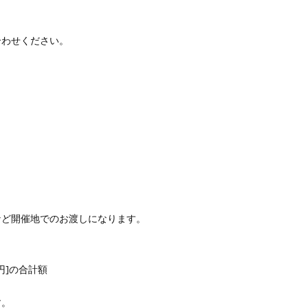
合わせください。
など開催地でのお渡しになります。
円]の合計額
す。