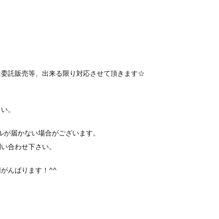
は委託販売等、出来る限り対応させて頂きます☆
さい。
ールが届かない場合がございます。
問い合わせ下さい。
がんばります！^^