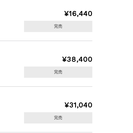
¥16,440
完売
¥38,400
完売
¥31,040
完売