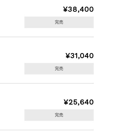
¥38,400
完売
¥31,040
完売
¥25,640
完売