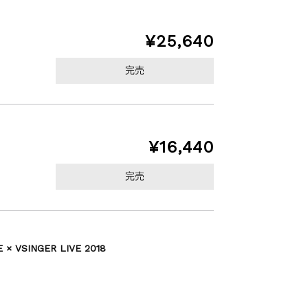
¥25,640
完売
¥16,440
完売
 × VSINGER LIVE 2018