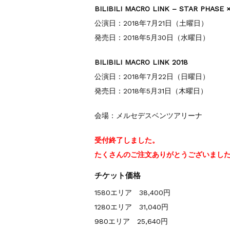
BILIBILI MACRO LINK – STAR PHASE
公演日：2018年7月21日（土曜日）
発売日：2018年5月30日（水曜日）
BILIBILI MACRO LINK 2018
公演日：2018年7月22日（日曜日）
発売日：2018年5月31日（木曜日）
会場：メルセデスベンツアリーナ
受付終了しました。
たくさんのご注文ありがとうございまし
チケット価格
1580エリア 38,400円
1280エリア 31,040円
980エリア 25,640円