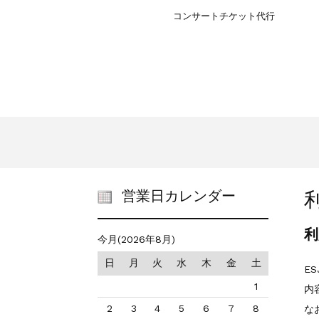
コンサートチケット代行
営業日カレンダー
利
今月(2026年8月)
日
月
火
水
木
金
土
E
1
内
2
3
4
5
6
7
8
な