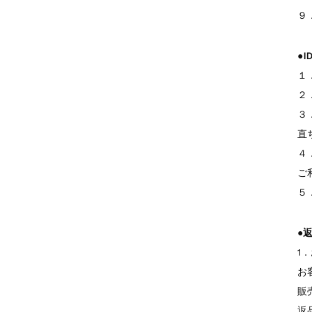
９
●
１
２
３
直
４
ご
５
●
1
お
販
返