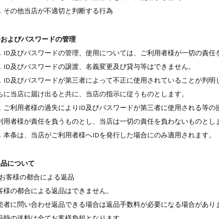
．その他当店が不適切と判断する行為
IDおよびパスワードの管理
．ID及びパスワードの管理、使用については、ご利用者様が一切の責任
．ID及びパスワードの譲渡、名義変更及び貸与等はできません。
．ID及びパスワードが第三者によって不正に使用されていることが判明
ちに当店に届け出ると共に、当店の指示に従うものとします。
．ご利用者様の過失によりID及びパスワードが第三者に使用される等の
利用者様が責任を負うものとし、当店は一切の責任を負わないものとし
．本条は、当店がご利用者様へIDを発行した場合にのみ適用されます。
返品について
．お客様の都合による返品
客様の都合による返品はできません。
売者に問い合わせ返品できる場合は返品手数料が必要になる場合があり
品時の送料は全てお客様負担となります。