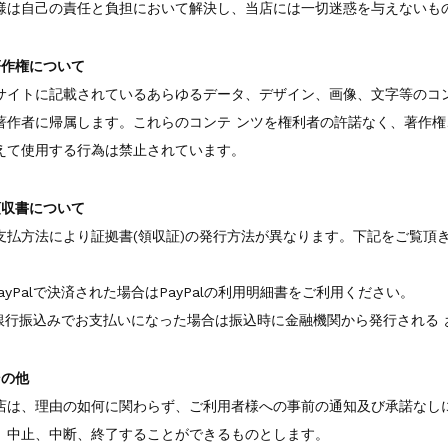
様は自己の責任と負担において解決し、当店には一切迷惑を与えないも
著作権について
サイトに記載されているあらゆるデータ、デザイン、画像、文字等のコ
著作者に帰属します。これらのコンテ ンツを権利者の許諾なく、著作
えて使用する行為は禁止されています。
領収書について
支払方法により証拠書(領収証)の発行方法が異なります。下記をご覧頂
。
.PayPalで決済された場合はPayPalの利用明細書をご利用ください。
.銀行振込みでお支払いになった場合は振込時に金融機関から発行される
その他
店は、理由の如何に関わらず、ご利用者様への事前の通知及び承諾なし
、中止、中断、終了することができるものとします。