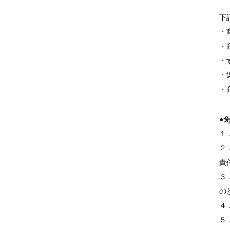
下
・
・
・
・
・
●
１
２
責
３
の
４
５