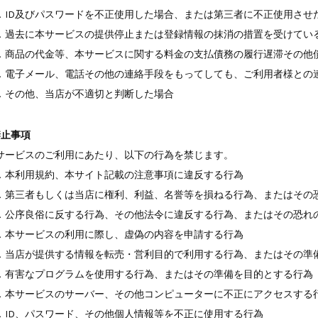
．ID及びパスワードを不正使用した場合、または第三者に不正使用させ
．過去に本サービスの提供停止または登録情報の抹消の措置を受けてい
．商品の代金等、本サービスに関する料金の支払債務の履行遅滞その他
．電子メール、電話その他の連絡手段をもってしても、ご利用者様との
．その他、当店が不適切と判断した場合
禁止事項
サービスのご利用にあたり、以下の行為を禁じます。
．本利用規約、本サイト記載の注意事項に違反する行為
．第三者もしくは当店に権利、利益、名誉等を損ねる行為、またはその
．公序良俗に反する行為、その他法令に違反する行為、またはその恐れ
．本サービスの利用に際し、虚偽の内容を申請する行為
．当店が提供する情報を転売・営利目的で利用する行為、またはその準
．有害なプログラムを使用する行為、またはその準備を目的とする行為
．本サービスのサーバー、その他コンピューターに不正にアクセスする
．ID、パスワード、その他個人情報等を不正に使用する行為