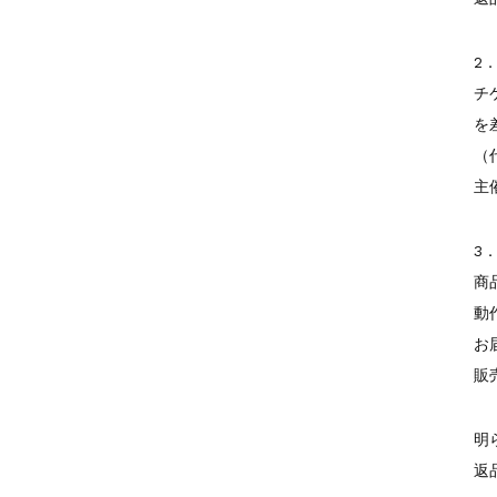
2
チ
を
（
主
3
商
動
お
販
明
返