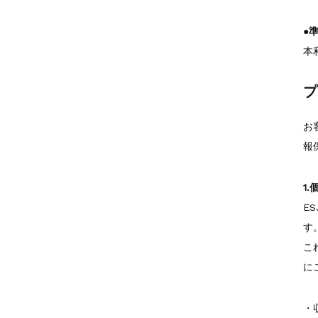
●
本
プ
お
報
1
E
す
こ
に
・