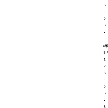
３
４
５
６
７
●
本
１
２
３
４
５
６
７
８