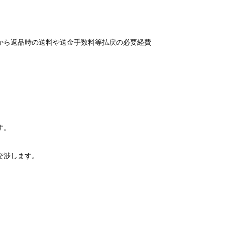
から返品時の送料や送金手数料等払戻の必要経費
す。
交渉します。