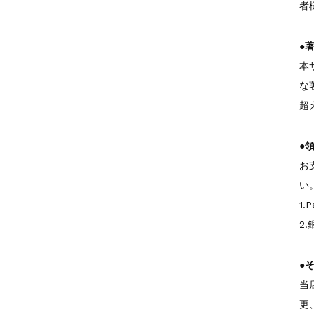
者
●
本
な
超
●
お
い
1
2
●
当
更