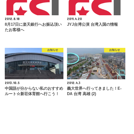
2012.8.18
2011.4.20
8月17日に楽天銀行へお振込頂い
JYJ台湾公演 台湾入国の情報
たお客様へ
お知らせ
お知らせ
2013.10.5
2012.4.3
中国語が分からない私のおすすめ
義大世界へ行ってきました！E-
ルート☆新荘体育館へ行こう！
DA 台湾 高雄 (2)