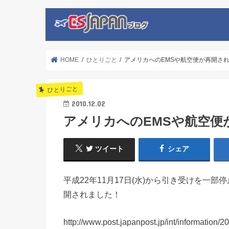
HOME
ひとりごと
アメリカへのEMSや航空便が再開さ
ひとりごと
2010.12.02
アメリカへのEMSや航空便
ツイート
シェア
平成22年11月17日(水)から引き受けを一
開されました！
http://www.post.japanpost.jp/int/information/2