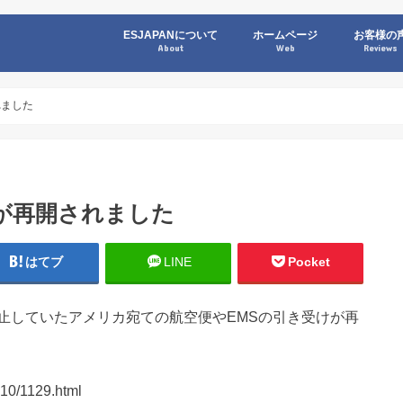
ESJAPANについて
ホームページ
お客様の
About
Web
Reviews
れました
が再開されました
はてブ
LINE
Pocket
部停止していたアメリカ宛ての航空便やEMSの引き受けが再
010/1129.html